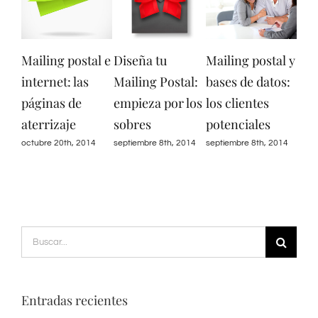
ing postal e
Diseña tu
Mailing postal y
Mailing Pos
rnet: las
Mailing Postal:
bases de datos:
diseño y
nas de
empieza por los
los clientes
creatividad
rizaje
sobres
potenciales
septiembre 8th, 
e 20th, 2014
septiembre 8th, 2014
septiembre 8th, 2014
Buscar:
Entradas recientes