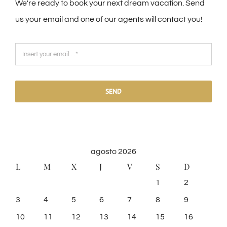
We're ready to book your next dream vacation. Send
us your email and one of our agents will contact you!
SEND
agosto 2026
L
M
X
J
V
S
D
1
2
3
4
5
6
7
8
9
10
11
12
13
14
15
16