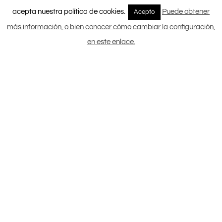
acepta nuestra política de cookies.
Puede obtener
Acepto
más información, o bien conocer cómo cambiar la configuración,
en este enlace.
C/ París 13-15, 28813 Torres de la Alameda, Madrid,
España
Tel.: 913 272 000