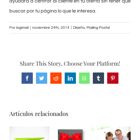
ayudará a centrar al cliente en tu oferta sin tener que
buscar por tu página lo que le interesa.
Por
logimail
|
noviembre 24th, 2014
|
Diseño
,
Mailing Postal
Share This Story, Choose Your Platform!
Facebook
Twitter
Reddit
LinkedIn
WhatsApp
Tumblr
Pinterest
Artículos relacionados