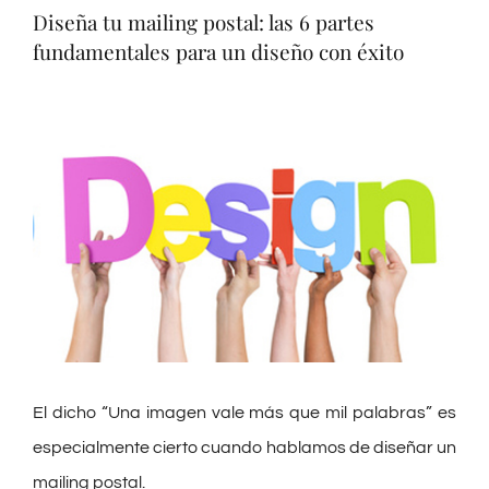
Preguntas Frecuentes
Diseña tu mailing postal: las 6 partes
fundamentales para un diseño con éxito
Blog
Ver
imagen
Contacto
más
grande
El dicho “Una imagen vale más que mil palabras” es
especialmente cierto cuando hablamos de diseñar un
mailing postal.