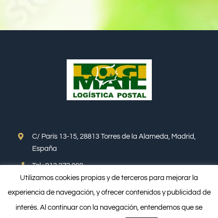
C/ París 13-15, 28813 Torres de la Alameda, Madrid,
España
Tel.: 913 272 000
Utilizamos cookies propias y de terceros para mejorar la
experiencia de navegación, y ofrecer contenidos y publicidad de
Email: info@logimail.es
interés. Al continuar con la navegación, entendemos que se
Web española: www.logimail.es