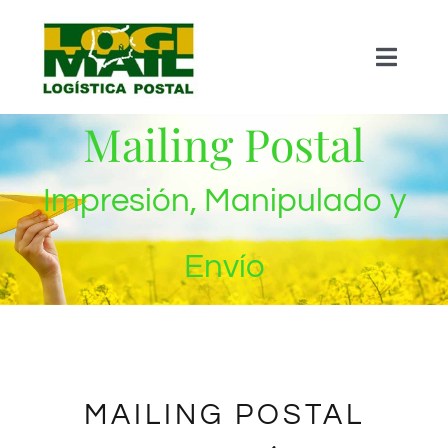
Saltar
al
Toggle
contenido
Naviga
Mailing Postal
Inicio – Quienes Somos
Impresión, Manipulado y
Mailing Postal
Envío
Almacenaje
Impresión
Picking / Manipulado
MAILING POSTAL