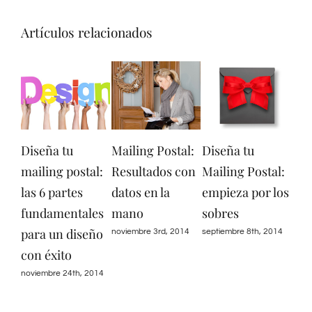
Artículos relacionados
Diseña tu
Mailing Postal:
Diseña tu
Mai
mailing postal:
Resultados con
Mailing Postal:
bas
las 6 partes
datos en la
empieza por los
los
fundamentales
mano
sobres
pot
para un diseño
noviembre 3rd, 2014
septiembre 8th, 2014
sept
con éxito
noviembre 24th, 2014