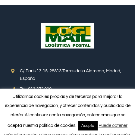
C/ París 13-15, 28813 Torres de la Alameda, Madrid,
España
Tel.: 913 272 000
Utilizamos cookies propias y de terceros para mejorar la
experiencia de navegación, y ofrecer contenidos y publicidad de
Email: info@logimail.es
interés. Al continuar con la navegación, entendemos que se
Web española: www.logimail.es
acepta nuestra política de cookies.
Puede obtener
Acepto
English-Web: www.logimail.eu
más información, o bien conocer cómo cambiar la configuración,