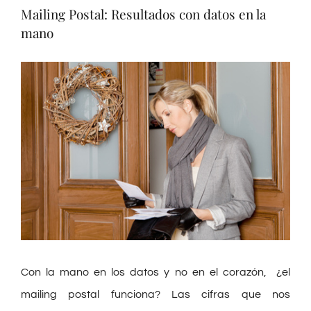
Preguntas Frecuentes
Mailing Postal: Resultados con datos en la
mano
Blog
Ver
imagen
Contacto
más
grande
Con la mano en los datos y no en el corazón, ¿el
mailing postal funciona? Las cifras que nos