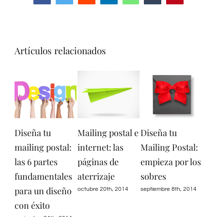
Artículos relacionados
Diseña tu
Mailing postal e
Diseña tu
Mai
mailing postal:
internet: las
Mailing Postal:
bas
las 6 partes
páginas de
empieza por los
los
fundamentales
aterrizaje
sobres
pot
para un diseño
octubre 20th, 2014
septiembre 8th, 2014
sept
con éxito