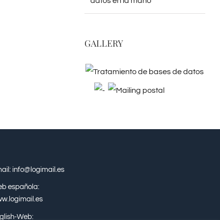
datos en la mano
GALLERY
ail: info@logimail.es
b española:
w.logimail.es
glish-Web: