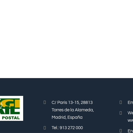
C/ París 13-15, 28813
Em
Torres de la Alameda,
We
Madrid, España
ww
Tel.: 913 272 000
En