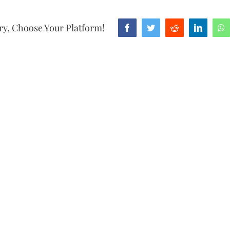
ry, Choose Your Platform!
Facebook
Twitter
Reddit
LinkedI
W