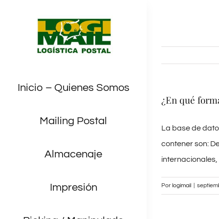
Saltar
al
contenido
Inicio – Quienes Somos
¿En qué forma
Mailing Postal
La base de dato
contener son: De
Almacenaje
internacionales,
Impresión
Por
logimail
|
septiem