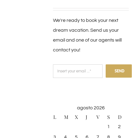
We're ready to book your next
dream vacation. Send us your
email and one of our agents will
contact you!
SEND
agosto 2026
L
M
X
J
V
S
D
1
2
3
4
5
6
7
8
9