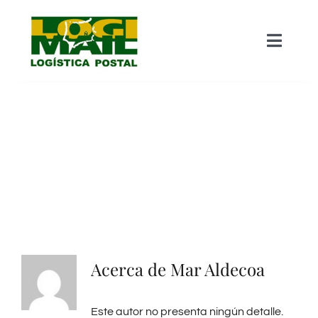
Saltar
al
Toggle
contenido
Naviga
Inicio – Quienes Somos
Mailing Postal
Almacenaje
Impresión
Acerca de
Mar Aldecoa
Picking / Manipulado
Este autor no presenta ningún detalle.