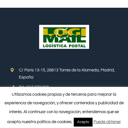
C/ París 13-15, 28813 Torres de la Alameda, Madrid,
España
Tel.: 913 272 000
Utilizamos cookies propias y de terceros para mejorar la
experiencia de navegación, y ofrecer contenidos y publicidad de
Email: info@logimail.es
interés. Al continuar con la navegación, entendemos que se
Web española: www.logimail.es
acepta nuestra política de cookies.
Puede obtener
Acepto
English-Web: www.logimail.eu