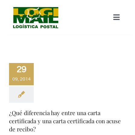
Saltar
al
Toggle
contenido
Naviga
Inicio – Quienes Somos
Mailing Postal
29
09, 2014
Almacenaje
Impresión
¿Qué diferencia hay entre una carta
Picking / Manipulado
certificada y una carta certificada con acuse
de recibo?