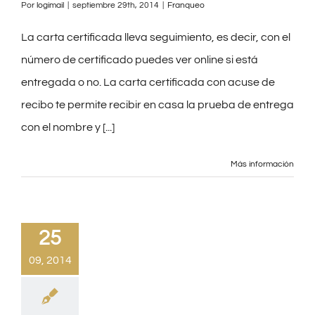
Por
logimail
|
septiembre 29th, 2014
|
Franqueo
Preguntas Frecuentes
La carta certificada lleva seguimiento, es decir, con el
Blog
número de certificado puedes ver online si está
entregada o no. La carta certificada con acuse de
Contacto
recibo te permite recibir en casa la prueba de entrega
con el nombre y [...]
Más información
25
09, 2014