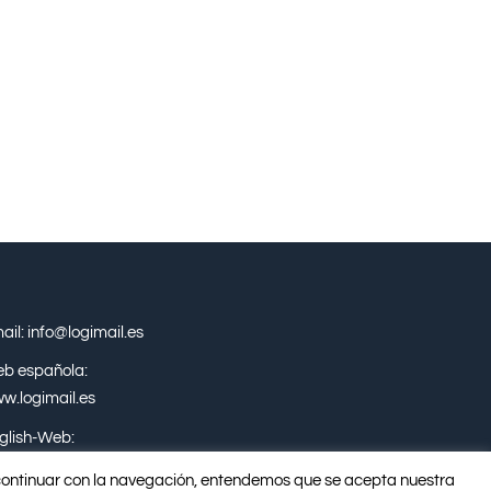
ail: info@logimail.es
b española:
w.logimail.es
glish-Web:
w.logimail.eu
l continuar con la navegación, entendemos que se acepta nuestra