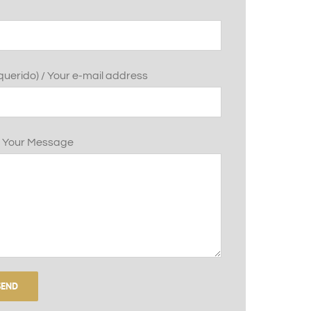
querido) / Your e-mail address
/ Your Message