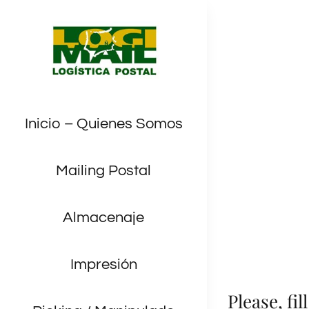
Saltar
al
contenido
Contact
Inicio – Quienes Somos
Mailing Postal
Almacenaje
Impresión
Please, fi