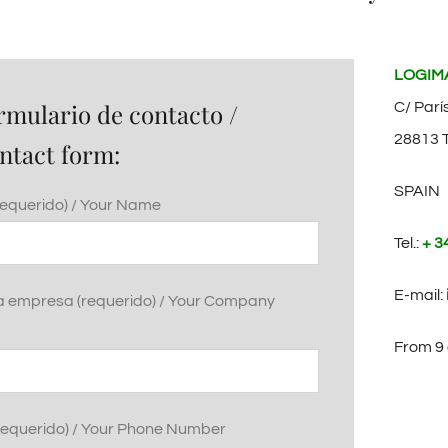
LOGIMA
rmulario de contacto /
C/ Parí
28813 T
ntact form:
SPAIN
equerido) / Your Name
Tel.:
+ 3
E-mail:
a empresa (requerido) / Your Company
From 9 
(requerido) / Your Phone Number